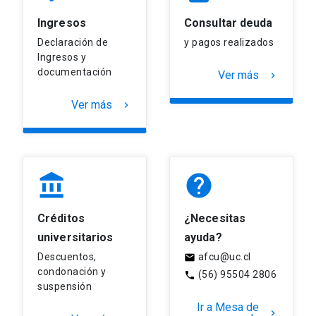
Ingresos
Consultar deuda
Declaración de
y pagos realizados
Ingresos y
documentación
Ver más
keyboard_arrow_right
Ver más
keyboard_arrow_right
account_balance
help
Créditos
¿Necesitas
universitarios
ayuda?
Descuentos,
afcu@uc.cl
mail
condonación y
(56) 95504 2806
phone
suspensión
Ir a Mesa de
keyboard_arrow_right