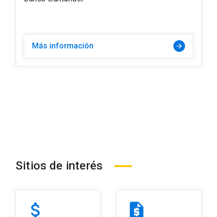
Más información
arrow_forward
Sitios de interés
attach_money
request_quote